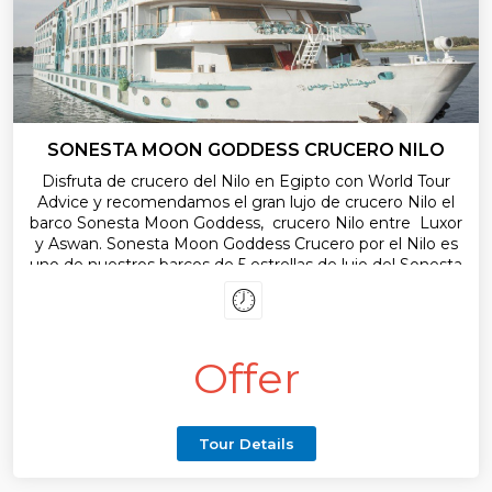
SONESTA MOON GODDESS CRUCERO NILO
Disfruta de crucero del Nilo en Egipto con World Tour
Advice y recomendamos el gran lujo de crucero Nilo el
barco Sonesta Moon Goddess, crucero Nilo entre Luxor
y Aswan. Sonesta Moon Goddess Crucero por el Nilo es
uno de nuestros barcos de 5 estrellas de lujo del Sonesta
cruceros desde 3 noches, 4 noches hasta 7 noches de
crucero por el Nilo Aswan y Luxor inolvidable viaje a
través de Egipto antiguo, mejor precio para paquete del
crucero incluye visitas a los templos y los monumentos
Offer
en Egipto por Luxor, Asuán, Edfu y Kom Ombo.
Tour Details