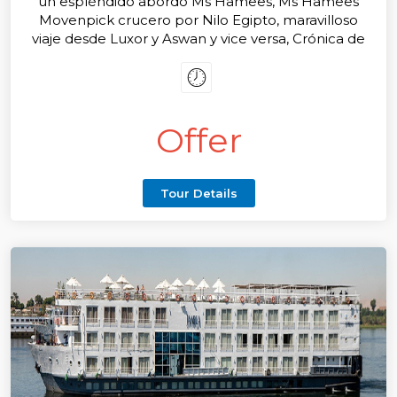
un espléndido abordo Ms Hamees, Ms Hamees
Movenpick crucero por Nilo Egipto, maravilloso
viaje desde Luxor y Aswan y vice versa, Crónica de
un viaje de viaje Hamees Movenpick motorship
nave crucero entre Luxor y Aswan. Experiencia de
vida en un barco por 4.5.8 días.
Offer
Tour Details