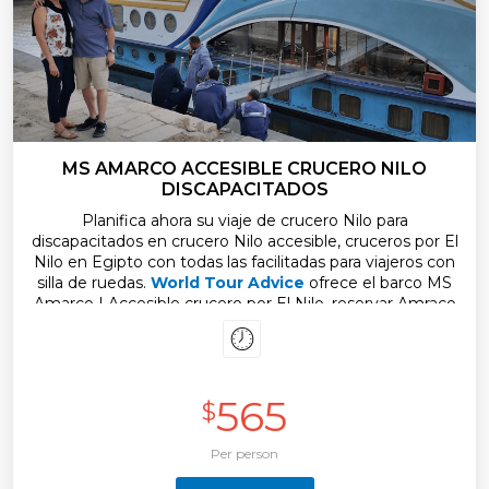
MS AMARCO ACCESIBLE CRUCERO NILO
DISCAPACITADOS
Planifica ahora su viaje de crucero Nilo para
discapacitados en crucero Nilo accesible, cruceros por El
Nilo en Egipto con todas las facilitadas para viajeros con
silla de ruedas.
World Tour Advice
ofrece el barco MS
Amarco I Accesible crucero por El Nilo, reservar Amraco
Crucero discapacitados de lujo en el Nilo y disfruta de
mejores tours entre
Luxor
, Edfu,
Aswan
y Kom Ombo.
Una estancia en crucero accesible en privada. El
ambiente es íntimo y elegante, las exquisitas comidas y
565
el servicio unico.
$
Per person