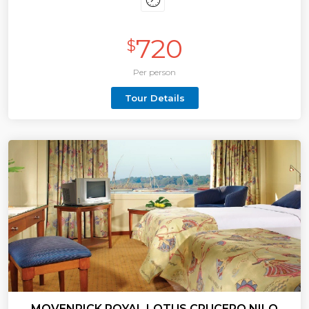
pasar mejeros vacaciones en motonave crucero
por El Nilo.
720
$
Per person
Tour Details
MOVENPICK ROYAL LOTUS CRUCERO NILO