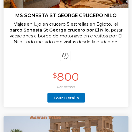
MS SONESTA ST GEORGE CRUCERO NILO
Viajes en lujo en crucero 5 estrellas en Egipto, el
barco Sonesta St George crucero por El Nilo
, pasar
vacaciones a bordo de motonave en circuitos por El
Nilo, todo incluido con visitas desde la ciudad de
Luxor hasta Asuán y viceversa con guía en español,
las entradas y todos los traslados para visitas al
templo de Karnak y los obeliscos grandes de granito,
al templo de Luxor donde están los colosos de
Ramsés, salindo en tours desde el crucero Nilo
800
$
Sonesta St George de lujo con tours en Edfu y Kom
Ombo para conocer y visitar los maravillosos sitios
Per person
antiguos de Egipto desde su motonave en el Nilo
Sonesta.
Tour Details