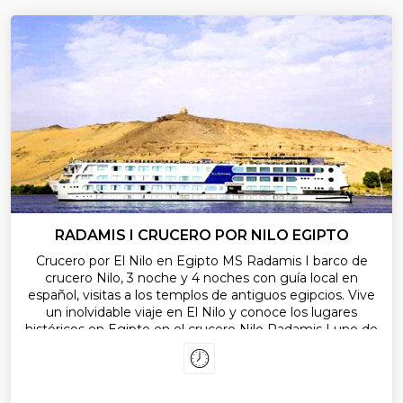
RADAMIS I CRUCERO POR NILO EGIPTO
Crucero por El Nilo en Egipto MS Radamis I barco de
crucero Nilo, 3 noche y 4 noches con guía local en
español, visitas a los templos de antiguos egipcios. Vive
un inolvidable viaje en El Nilo y conoce los lugares
históricos en Egipto en el crucero Nilo Radamis I uno de
mejores barcos en El Nilo con todas las facilidades para
mejor vacación navegando en El Nilo.