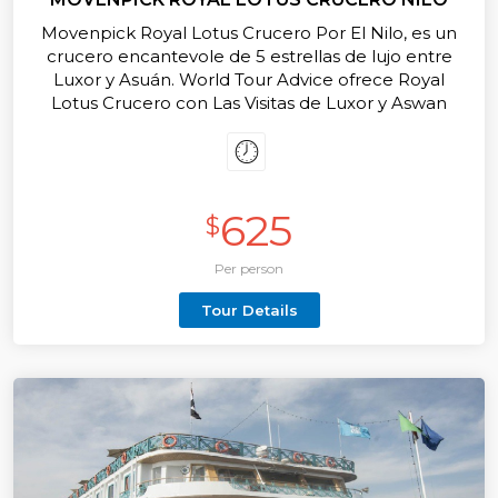
Movenpick Royal Lotus Crucero Por El Nilo, es un
crucero encantevole de 5 estrellas de lujo entre
Luxor y Asuán. World Tour Advice ofrece Royal
Lotus Crucero con Las Visitas de Luxor y Aswan
como El Templo del Karnak, El templo de Luxor, El
templo de Edfu, El templo de kom Ombo, El
Templo de Filae en Aswan con la visita especial del
Gran Alta Presa.
625
$
Per person
Tour Details