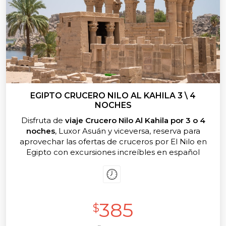
EGIPTO CRUCERO NILO AL KAHILA 3 \ 4
NOCHES
Disfruta de
viaje Crucero Nilo Al Kahila por 3 o 4
noches
, Luxor Asuán y viceversa, reserva para
aprovechar las ofertas de cruceros por El Nilo en
Egipto con excursiones increíbles en español
desde el crucero a los templos de Karnak, luxor,
Kom Ombo y Edfu. Cruceros en Egipto todo
incluido con World Tour Advice, ofrece mejor precio
para los cruceros entre Luxor Aswan en Al Kahila
385
crucero Nilo. Nuestros cruceros incluyen todos los
$
servicios básicos para un crucero tranquilo cómodo,