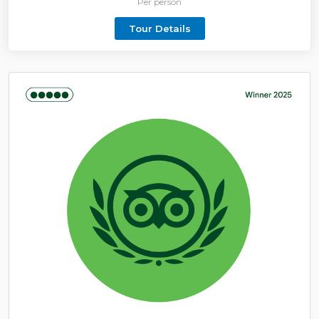
los cruceros por El Nilo son privados, guía en
Per person
hispana, vehículos modernos, las entradas. Vive la
Tour Details
magia de los faraones a bordo del barco de crucero
Nilo en visitas a Luxor, Asuán y Edfu.