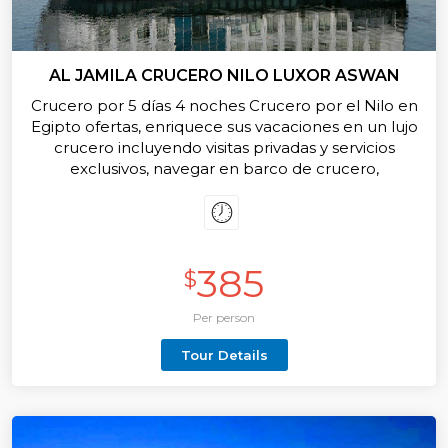
AL JAMILA CRUCERO NILO LUXOR ASWAN
Crucero por 5 días 4 noches Crucero por el Nilo en
Egipto ofertas, enriquece sus vacaciones en un lujo
crucero incluyendo visitas privadas y servicios
exclusivos, navegar en barco de crucero,
maravilloso viaje a Egipto de ver el tramo del Nilo
entre Luxor y Asuán. Ahora ofrecemos precios
especiales para el crucero por Nilo Al
Jamila, Reserva ahora.
385
$
Per person
Tour Details