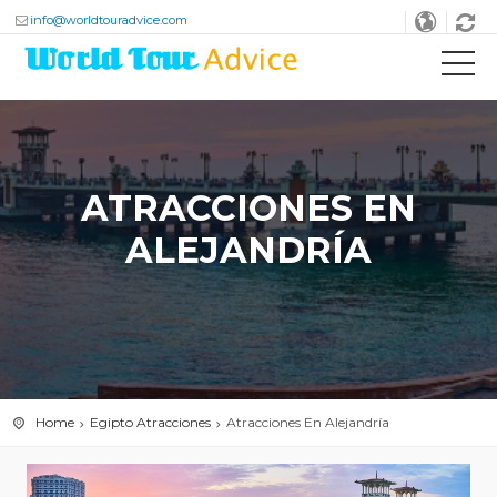
info@worldtouradvice.com
ATRACCIONES EN
ALEJANDRÍA
Home
Egipto Atracciones
Atracciones En Alejandría