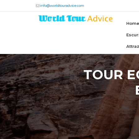
info@worldtouradvice.com
Hom
Escur
Attra
TOUR EG