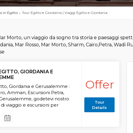
o in Egitto
Tour Egitto e Giordania | Viaggi Egitto e Giordania
ar Morto, un viaggio da sogno tra storia e paesaggi spettac
iordania, Mar Rosso, Mar Morto, Sharm, Cairo,Petra, Wadi 
se
EGITTO, GIORDANIA E
LEMME
Offer
itto, Giordania e Gerusalemme :
iro, Amman, Escursioni Petra,
 Gerusalemme, godetevi nostro
Tour
di viaggio e escursioni per
Details
siti piu' belli in Egitto e Giordania,
iera sul Nilo, Escursioni
mme