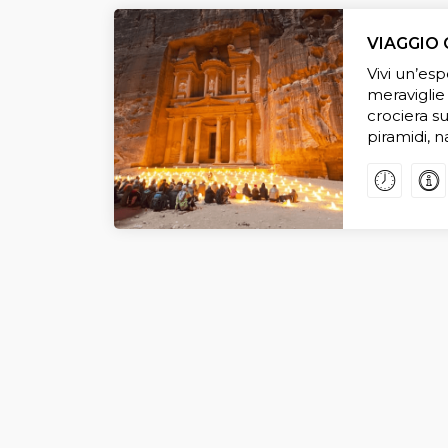
VIAGGIO 
Vivi un’esp
meraviglie 
crociera su
piramidi, n
solo viaggi
ora.