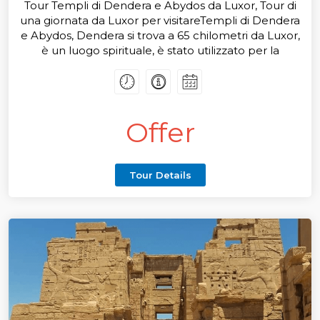
Tour Templi di Dendera e Abydos da Luxor, Tour di
una giornata da Luxor per visitareTempli di Dendera
e Abydos, Dendera si trova a 65 chilometri da Luxor,
è un luogo spirituale, è stato utilizzato per la
guarigione e Capodanno, dedicato a Hathor, dea
della musica e dell'amore, Abydos è un tempio che
è di 135 chilometri da Luxor, vi è stato sepolto il
capo del Dio dell'al di la (Osiride), non perdetevelo,
Offer
solo un tour di un giorno da Luxor, visiterete molti
particolari templi.
Tour Details