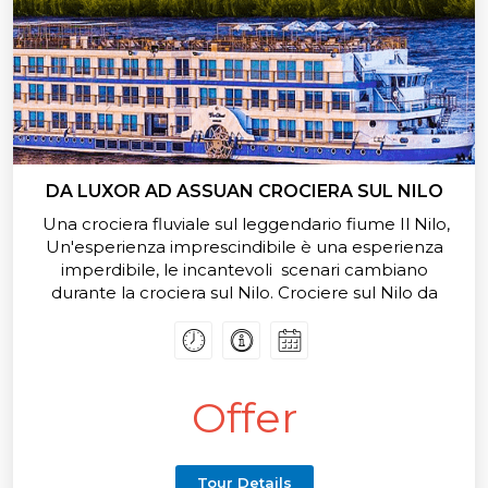
DA LUXOR AD ASSUAN CROCIERA SUL NILO
Una crociera fluviale sul leggendario fiume Il Nilo,
Un'esperienza imprescindibile è una esperienza
imperdibile, le incantevoli scenari cambiano
durante la crociera sul Nilo. Crociere sul Nilo da
Luxor ad Assuan e viceversa Tra le varie attrazioni di
Alto Egitto, possiamo sicuramente annoverare il
fatto che sia un viaggio indimenticabile per voi.Tour
da Luxor ad Assuan in Crociera sul Nilo : Crociera sul
Offer
Nilo da Luxor ad Assuan - 5 giorni / 4 notti,
Arricchisci la tua vacanza in Egitto con una lussuosa
crociera sul Nilo tra cui visite turistiche private e
servizi esclusivi offerti, la crociera è un modo
Tour Details