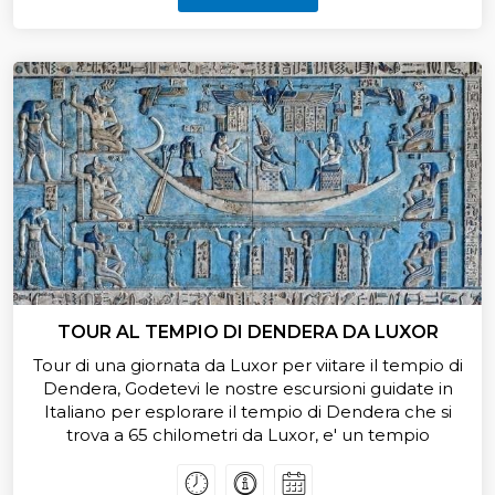
meraviglioso di vedere il tratto di Nilo tra Luxor e
Assuan Ora Offriamo tariffe speciali per tour
Crociere sul Nilo da Luxor ad Assuan, Prenota Ora
TOUR AL TEMPIO DI DENDERA DA LUXOR
Tour di una giornata da Luxor per viitare il tempio di
Dendera, Godetevi le nostre escursioni guidate in
Italiano per esplorare il tempio di Dendera che si
trova a 65 chilometri da Luxor, e' un tempio
dedicato alla famosa dia di Antico Egitto (La dia
Hathor)