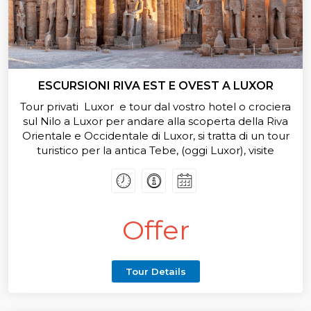
ESCURSIONI RIVA EST E OVEST A LUXOR
Tour privati Luxor e tour dal vostro hotel o crociera
sul Nilo a Luxor per andare alla scoperta della Riva
Orientale e Occidentale di Luxor, si tratta di un tour
turistico per la antica Tebe, (oggi Luxor), visite
guidate alla Valle dei Re, il Tempio di Hatshepsut,
statua di Memnone alla riva ovest di Luxor, poi altra
visita guidata alla riva Est di Luxor per visitare
Templi di Karnak e Luxor, il pranzo è incluso durante
Offer
il tour di giorno a Luxor
Tour Details