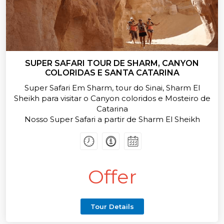
SUPER SAFARI TOUR DE SHARM, CANYON
COLORIDAS E SANTA CATARINA
Super Safari Em Sharm, tour do Sinai, Sharm El
Sheikh para visitar o Canyon coloridos e Mosteiro de
Catarina
Nosso Super Safari a partir de Sharm El Sheikh
estão organizados todos os dias, excepto ao
domingo e sexta-feira.
Agora, ofertas e preços especiais para todos os
nossos passeios e excursões de Sharm El Sheikh,
Offer
Reserve agora
Tour Details