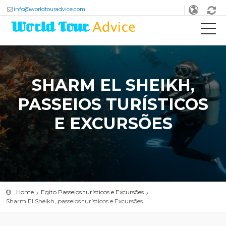
info@worldtouradvice.com
SHARM EL SHEIKH,
PASSEIOS TURÍSTICOS
E EXCURSÕES
Home
Egito Passeios turísticos e Excursões
Sharm El Sheikh, passeios turísticos e Excursões