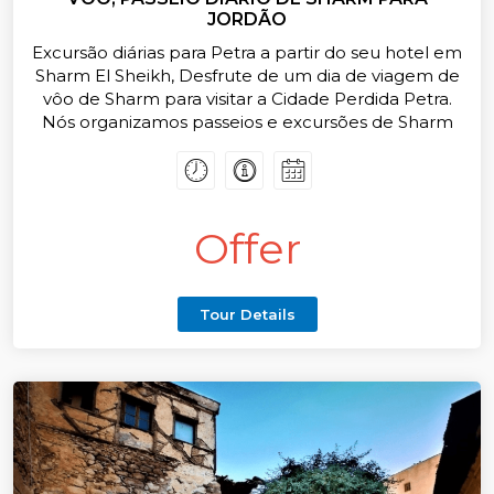
JORDÃO
Excursão diárias para Petra a partir do seu hotel em
Sharm El Sheikh, Desfrute de um dia de viagem de
vôo de Sharm para visitar a Cidade Perdida Petra.
Nós organizamos passeios e excursões de Sharm
somente sexta-feira e terça-feira, mas não está
disponível durante todo o ano, apenas em algumas
estações
Agora, ofertas e preços especiais para todos os
Offer
nossos passeios e excursões de Sharm ElSheikh,
Reserve agora
Tour Details