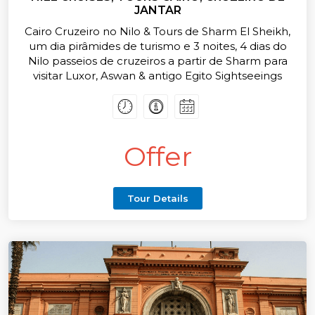
JANTAR
Cairo Cruzeiro no Nilo & Tours de Sharm El Sheikh,
um dia pirâmides de turismo e 3 noites, 4 dias do
Nilo passeios de cruzeiros a partir de Sharm para
visitar Luxor, Aswan & antigo Egito Sightseeings
viagem de Sharm para o Cairo, um dia de turismo
no Cairo, em seguida, tomar o trem para Assuão
para iniciar os cruzeiros no Nilo passeios e
excursões excursões diárias a partir de seu cruzeiro
Offer
para famosos templos em Aswan, Kom Ombo, Edfu
e Luxor,
depois voltar pelo vôo para Sharm
Tour Details