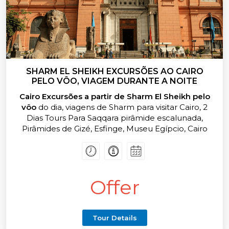
SHARM EL SHEIKH EXCURSÕES AO CAIRO
PELO VÔO, VIAGEM DURANTE A NOITE
Cairo Excursões a partir de Sharm El Sheikh pelo
vôo
do dia, viagens de Sharm para visitar Cairo, 2
Dias Tours Para Saqqara pirâmide escalunada,
Pirâmides de Gizé, Esfinge, Museu Egípcio, Cairo
Antigo e islâmica Cairo a partir de Sharm, Sharm
Excursões para todos os passeios turísticos Egito
Offer
Tour Details