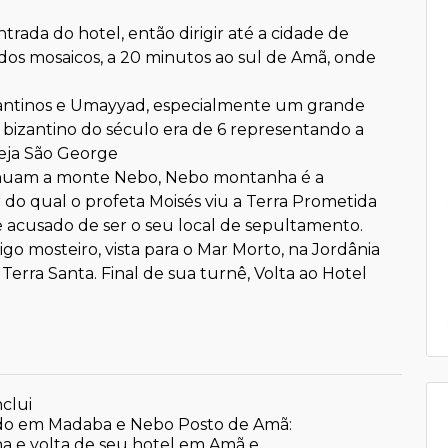
rada do hotel, então dirigir até a cidade de
dos mosaicos, a 20 minutos ao sul de Amã, onde
zantinos e Umayyad, especialmente um grande
izantino do século era de 6 representando a
reja São George
nuam a monte Nebo, Nebo montanha é a
 do qual o profeta Moisés viu a Terra Prometida
e acusado de ser o seu local de sepultamento.
igo mosteiro, vista para o Mar Morto, na Jordânia
 Terra Santa. Final de sua turnê, Volta ao Hotel
clui
ído em Madaba e Nebo Posto de Amã:
ha e volta de seu hotel em Amã e