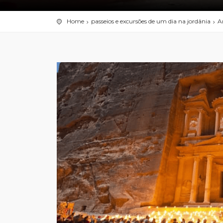
Home
passeios e excursões de um dia na jordânia
A