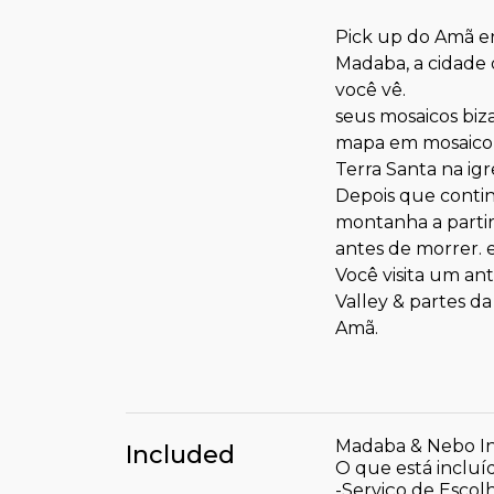
Pick up do Amã ent
Madaba, a cidade 
você vê.
seus mosaicos bi
mapa em mosaico b
Terra Santa na ig
Depois que conti
montanha a partir
antes de morrer. 
Você visita um ant
Valley & partes da
Amã.
Madaba & Nebo In
Included
O que está inclu
-Serviço de Escol